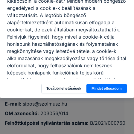
kikapcsolni a cookie-kat? Minden modern böngésző
engedélyezi a cookie-k beállításának a
változtatását. A legtöbb böngésző
alapértelmezettként automatikusan elfogadja a
cookie-kat, de ezek általában megváltoztathatók.
Szolnoki SZC Sipos Orbán Szakképző
Felhívjuk figyelmét, hogy mivel a cookie-k célja
honlapunk használhatóságának és folyamatainak
Iskola és Kollégium
megkönnyítése vagy lehetővé tétele, a cookie-k
alkalmazásának megakadályozása vagy törlése által
5000 Szolnok, Gyermekváros út 1.
előfordulhat, hogy felhasználóink nem lesznek
képesek honlapunk funkcióinak teljes körű
CLASSROOM
KRÉTA
használatára, vagy a honlap a tervezettől eltérően
fog működni böngészőjében.
További lehetőségek
Mindet elfogadom
Telefon:
+36-56-522-013
E-mail:
sipos@szolmusz.hu
OM azonosító:
203056/014
Felnőttképzési nyilvántartás száma:
B/2021/000760