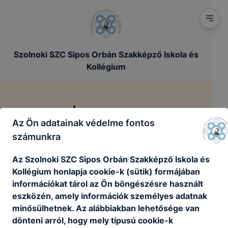
Szolnoki SZC Sipos Orbán Szakképző Iskola és
Kollégium
Impresszum
Az Ön adatainak védelme fontos
számunkra
/
Főoldal
Impresszum
Az Szolnoki SZC Sipos Orbán Szakképző Iskola és
Kollégium honlapja cookie-k (sütik) formájában
információkat tárol az Ön böngészésre használt
eszközén, amely információk személyes adatnak
minősülhetnek. Az alábbiakban lehetősége van
dönteni arról, hogy mely típusú cookie-k