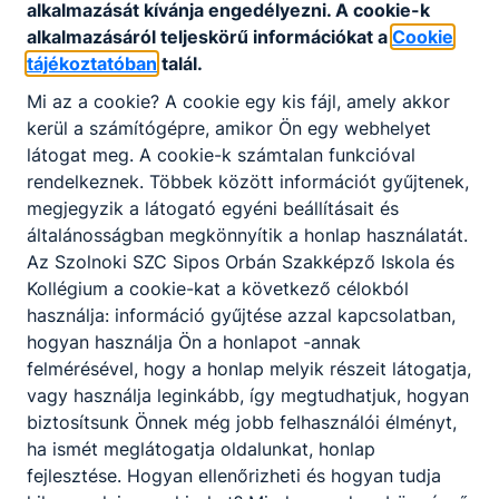
alkalmazását kívánja engedélyezni. A cookie-k
Partnereink
alkalmazásáról teljeskörű információkat a
Cookie
tájékoztatóban
talál.
Mi az a cookie? A cookie egy kis fájl, amely akkor
kerül a számítógépre, amikor Ön egy webhelyet
látogat meg. A cookie-k számtalan funkcióval
rendelkeznek. Többek között információt gyűjtenek,
megjegyzik a látogató egyéni beállításait és
általánosságban megkönnyítik a honlap használatát.
Az Szolnoki SZC Sipos Orbán Szakképző Iskola és
Kollégium a cookie-kat a következő célokból
használja: információ gyűjtése azzal kapcsolatban,
hogyan használja Ön a honlapot -annak
felmérésével, hogy a honlap melyik részeit látogatja,
vagy használja leginkább, így megtudhatjuk, hogyan
biztosítsunk Önnek még jobb felhasználói élményt,
ha ismét meglátogatja oldalunkat, honlap
fejlesztése. Hogyan ellenőrizheti és hogyan tudja