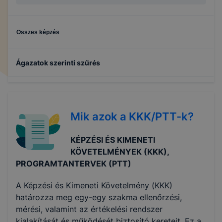
Összes képzés
Ágazatok szerinti szűrés
Fa- és bútoripar
Mik azok a KKK/PTT-k?
Turizmus-vendéglátás
KÉPZÉSI ÉS KIMENETI
KÖVETELMÉNYEK (KKK),
PROGRAMTANTERVEK (PTT)
A Képzési és Kimeneti Követelmény (KKK)
határozza meg egy-egy szakma ellenőrzési,
mérési, valamint az értékelési rendszer
kialakítását és működését biztosító kereteit. Ez a