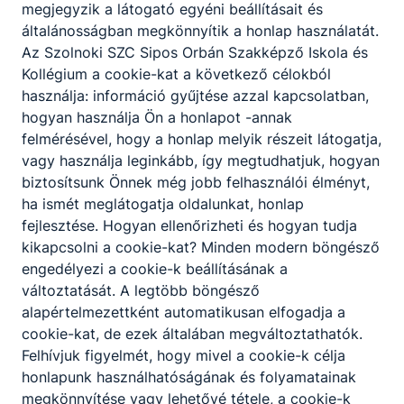
megjegyzik a látogató egyéni beállításait és
kidolgozásához.
általánosságban megkönnyítik a honlap használatát.
Az Szolnoki SZC Sipos Orbán Szakképző Iskola és
Kollégium a cookie-kat a következő célokból
Fa- és bútoripar
használja: információ gyűjtése azzal kapcsolatban,
hogyan használja Ön a honlapot -annak
felmérésével, hogy a honlap melyik részeit látogatja,
Asztalos
vagy használja leginkább, így megtudhatjuk, hogyan
biztosítsunk Önnek még jobb felhasználói élményt,
KKK
PTT
ha ismét meglátogatja oldalunkat, honlap
fejlesztése. Hogyan ellenőrizheti és hogyan tudja
kikapcsolni a cookie-kat? Minden modern böngésző
Turizmus-vendéglátás
engedélyezi a cookie-k beállításának a
változtatását. A legtöbb böngésző
Cukrász
alapértelmezettként automatikusan elfogadja a
cookie-kat, de ezek általában megváltoztathatók.
KKK
PTT
Felhívjuk figyelmét, hogy mivel a cookie-k célja
honlapunk használhatóságának és folyamatainak
Szakács
megkönnyítése vagy lehetővé tétele, a cookie-k