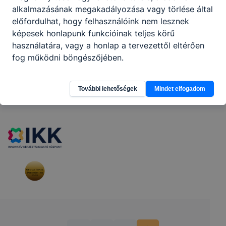
KKK
PTT
alkalmazásának megakadályozása vagy törlése által
előfordulhat, hogy felhasználóink nem lesznek
képesek honlapunk funkcióinak teljes körű
használatára, vagy a honlap a tervezettől eltérően
fog működni böngészőjében.
Partnereink
További lehetőségek
Mindet elfogadom