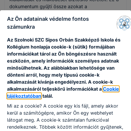
dokumentum gyűjti össze azokat a
követelményeket, amelyek szükségesek az
Az Ön adatainak védelme fontos
eredményes szakmai vizsgához. A KKK ezért a
számunkra
szakmai oktatás alapja, az ebben
meghatározottak szerint kell felépíteni az egyes
Az Szolnoki SZC Sipos Orbán Szakképző Iskola és
szakmák megszerzésére irányuló szakmai
Kollégium honlapja cookie-k (sütik) formájában
oktatást, s ebben kerülnek rögzítésre a szakmai
információkat tárol az Ön böngészésre használt
vizsga követelményei is.
eszközén, amely információk személyes adatnak
A Programtanterv (PTT) tartalmazza az egyes
minősülhetnek. Az alábbiakban lehetősége van
szakmákhoz kapcsolódó tanulási területekhez
dönteni arról, hogy mely típusú cookie-k
rendelt tantárgyak és témakörök óraszámát
alkalmazását kívánja engedélyezni. A cookie-k
évfolyamonként, a tanulási területek részletes
alkalmazásáról teljeskörű információkat a
Cookie
szakmai tartalmának leírását, valamint a
tájékoztatóban
talál.
részszakmák ajánlott szakmai tartalmát. A PTT a
Mi az a cookie? A cookie egy kis fájl, amely akkor
szakmai oktatás kötelező foglalkozásainak
kerül a számítógépre, amikor Ön egy webhelyet
összesített számát tekintve kötelező érvényű,
látogat meg. A cookie-k számtalan funkcióval
illetve ajánlásként szolgál a szakképző
rendelkeznek. Többek között információt gyűjtenek,
intézmények szakmai programjának