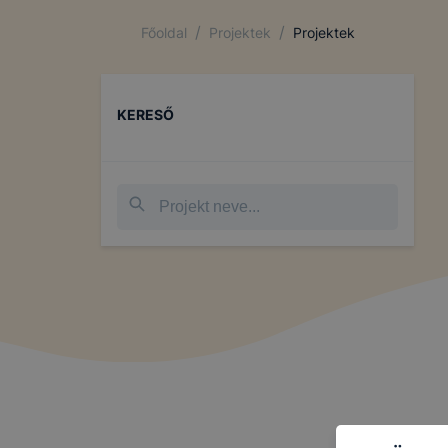
/
/
Főoldal
Projektek
Projektek
KERESŐ