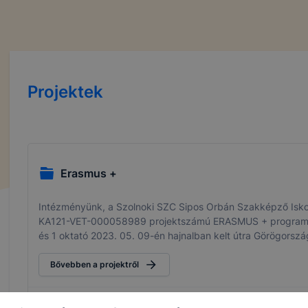
Projektek
Erasmus +
Intézményünk, a Szolnoki SZC Sipos Orbán Szakképző Iskol
KA121-VET-000058989 projektszámú ERASMUS + programban
és 1 oktató 2023. 05. 09-én hajnalban kelt útra Görögország
Bővebben a projektről
Csatolt fájlok