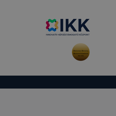
több
 de ezek
k célja
 lehetővé
kcióinak
ödni