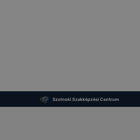
gedélyezi a cookie-k beállításának a változtatását. A leg
lapértelmezettként automatikusan elfogadja a cookie-kat,
egváltoztathatók. Felhívjuk figyelmét, hogy mivel a cookie-
használhatóságának és folyamatainak megkönnyítése vagy
ookie-k alkalmazásának megakadályozása vagy törlése által
t, hogy felhasználóink nem lesznek képesek honlapunk fun
 használatára, vagy a honlap a tervezettől eltérően fog műk
ben.
Szolnoki Szakképzési Centrum