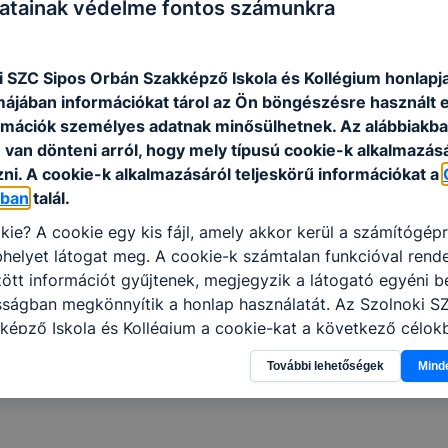
atainak védelme fontos számunkra
Erasmus+.pdf
i SZC Sipos Orbán Szakképző Iskola és Kollégium honlapj
rmájában információkat tárol az Ön böngészésre használt 
rmációk személyes adatnak minősülhetnek. Az alábbiakb
van dönteni arról, hogy mely típusú cookie-k alkalmazásá
1
ni. A cookie-k alkalmazásáról teljeskörű információkat a
óban
talál.
kie? A cookie egy kis fájl, amely akkor kerül a számítógép
helyet látogat meg. A cookie-k számtalan funkcióval rend
tt információt gyűjtenek, megjegyzik a látogató egyéni beá
sságban megkönnyítik a honlap használatát. Az Szolnoki S
képző Iskola és Kollégium a cookie-kat a következő célok
információ gyűjtése azzal kapcsolatban, hogyan használja 
További lehetőségek
Mind
nnak felmérésével, hogy a honlap melyik részeit látogatja,
eginkább, így megtudhatjuk, hogyan biztosítsunk Önnek mé
i élményt, ha ismét meglátogatja oldalunkat, honlap fejlesz
nőrizheti és hogyan tudja kikapcsolni a cookie-kat? Mind