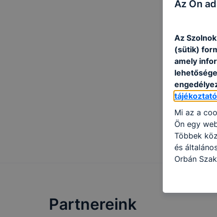
Az Ön ad
Az Szolnok
(sütik) fo
amely info
lehetősége 
engedélyez
tájékoztat
Mi az a coo
Ön egy web
Többek közö
és általáno
Orbán Szak
használja: 
honlapot -a
használja l
Partnereink
felhasználó
Hogyan elle