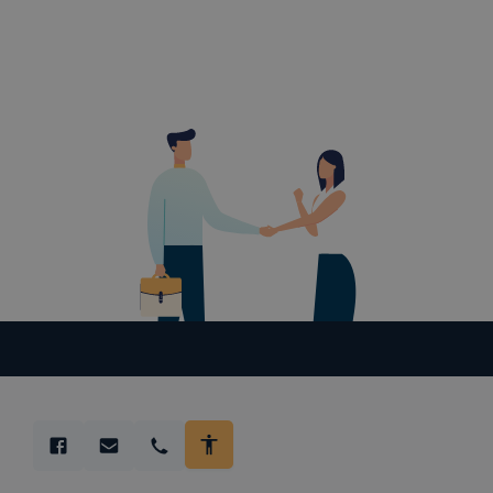
böngésző en
böngésző a
általában m
honlapunk 
tétele, a c
előfordulha
teljes körű
böngészőjé