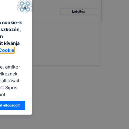
Letöltés
a cookie-k
eszközén,
an
t kívánja
Cookie
re, amikor
elkeznek.
llításait
ZC Sipos
ból
Ön a
et elfogadom
 vagy
g jobb
tése.
en modern