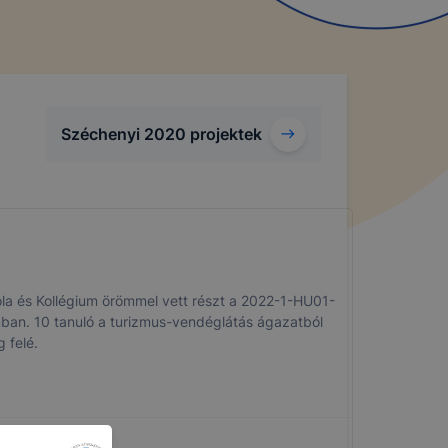
Széchenyi 2020 projektek
a és Kollégium örömmel vett részt a 2022-1-HU01-
. 10 tanuló a turizmus-vendéglátás ágazatból
 felé.