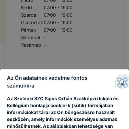
Kedd
07:00 - 19:00
Szerda
07:00 - 19:00
Csütörtök
07:00 - 19:00
Péntek
07:00 - 19:00
Szombat
-
Vasárnap
-
Az Ön adatainak védelme fontos
számunkra
Csengetési rend
Az Szolnoki SZC Sipos Orbán Szakképző Iskola és
Kollégium honlapja cookie-k (sütik) formájában
Normál
információkat tárol az Ön böngészésre használt
eszközén, amely információk személyes adatnak
Nappali:
minősülhetnek. Az alábbiakban lehetősége van