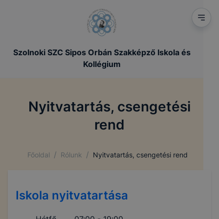
Szolnoki SZC Sipos Orbán Szakképző Iskola és
Kollégium
Nyitvatartás, csengetési
rend
/
/
Főoldal
Rólunk
Nyitvatartás, csengetési rend
Iskola nyitvatartása
Hétfő
07:00 - 19:00