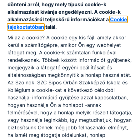
dönteni arról, hogy mely típusú cookie-k
1.óra
7:15 -
8:00
alkalmazását kívánja engedélyezni. A cookie-k
2.óra
8:10 -
8:55
alkalmazásáról teljeskörű információkat a
Cookie
3.óra
9:05 -
9:50
tájékoztatóban
talál.
4.óra
10:05 -
10:50
Mi az a cookie? A cookie egy kis fájl, amely akkor
5.óra
11:00 -
11:45
kerül a számítógépre, amikor Ön egy webhelyet
6.óra
12:05 -
12:50
látogat meg. A cookie-k számtalan funkcióval
7.óra
13:00 -
13:45
rendelkeznek. Többek között információt gyűjtenek,
8.óra
13:50 -
14:35
megjegyzik a látogató egyéni beállításait és
9.óra
14:40 -
15:25
általánosságban megkönnyítik a honlap használatát.
10.óra
15:30 -
16:15
Az Szolnoki SZC Sipos Orbán Szakképző Iskola és
11.óra
16:20 -
17:05
Kollégium a cookie-kat a következő célokból
12.óra
17:10 -
17:55
használja: információ gyűjtése azzal kapcsolatban,
hogyan használja Ön a honlapot -annak
felmérésével, hogy a honlap melyik részeit látogatja,
vagy használja leginkább, így megtudhatjuk, hogyan
biztosítsunk Önnek még jobb felhasználói élményt,
Rövidített
ha ismét meglátogatja oldalunkat, honlap