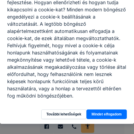
fejlesztése. Hogyan ellenőrizheti és hogyan tudja
kikapcsolni a cookie-kat? Minden modern böngésző
engedélyezi a cookie-k beállításának a
változtatását. A legtöbb böngésző
alapértelmezettként automatikusan elfogadja a
cookie-kat, de ezek általában megváltoztathatók.
Partnereink
Felhívjuk figyelmét, hogy mivel a cookie-k célja
honlapunk használhatóságának és folyamatainak
megkönnyítése vagy lehetővé tétele, a cookie-k
alkalmazásának megakadályozása vagy törlése által
előfordulhat, hogy felhasználóink nem lesznek
képesek honlapunk funkcióinak teljes körű
használatára, vagy a honlap a tervezettől eltérően
fog működni böngészőjében.
További lehetőségek
Mindet elfogadom