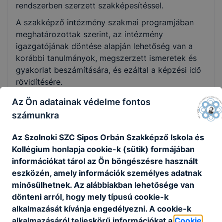
rendszerben szerzett szakképesítéssel.
A szakképző intézmény szakmai programjában
meghatározottak szerint, az intézmény
igazgatójának döntése alapján lehetőség van a
korábbi tanulmányok, megszerzett ismeretek és
gyakorlat beszámítására, és ezáltal a képzési idő
rövidítésére.
Az Ön adatainak védelme fontos
számunkra
Információs és kommunikációs technológiák
Az Szolnoki SZC Sipos Orbán Szakképző Iskola és
Kollégium honlapja cookie-k (sütik) formájában
információkat tárol az Ön böngészésre használt
eszközén, amely információk személyes adatnak
Számítógép szerelő munkatárs
minősülhetnek. Az alábbiakban lehetősége van
dönteni arról, hogy mely típusú cookie-k
Információs és kommunikációs technológiák, m.n.s.
alkalmazását kívánja engedélyezni. A cookie-k
alkalmazásáról teljeskörű információkat a
Cookie