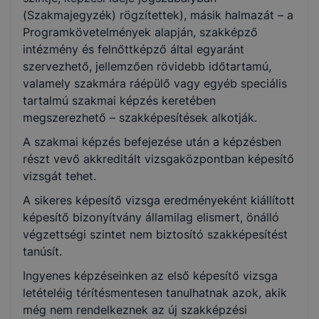
(Szakmajegyzék) rögzítettek), másik halmazát – a
Személyi szolgáltatások
Programkövetelmények alapján, szakképző
intézmény és felnőttképző által egyaránt
szervezhető, jellemzően rövidebb időtartamú,
valamely szakmára ráépülő vagy egyéb speciális
tartalmú szakmai képzés keretében
megszerezhető – szakképesítések alkotják.
A szakmai képzés befejezése után a képzésben
részt vevő akkreditált vizsgaközpontban képesítő
vizsgát tehet.
A sikeres képesítő vizsga eredményeként kiállított
képesítő bizonyítvány államilag elismert, önálló
végzettségi szintet nem biztosító szakképesítést
tanúsít.
Ingyenes képzéseinken az első képesítő vizsga
letételéig térítésmentesen tanulhatnak azok, akik
még nem rendelkeznek az új szakképzési