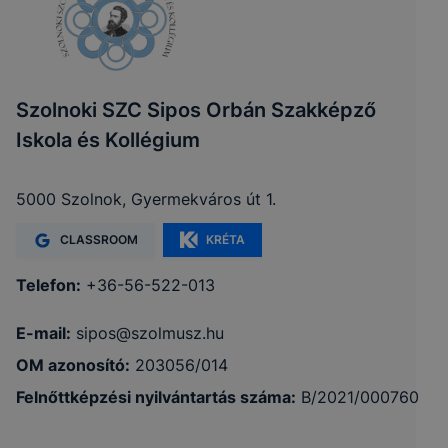
Szolnoki SZC Sipos Orbán Szakképző
Iskola és Kollégium
5000 Szolnok, Gyermekváros út 1.
CLASSROOM
KRÉTA
Telefon:
+36-56-522-013
E-mail:
sipos@szolmusz.hu
OM azonosító:
203056/014
Felnőttképzési nyilvántartás száma:
B/2021/000760