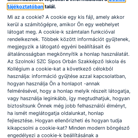
tájékoztatóban
talál.
Tovább
Mi az a cookie? A cookie egy kis fájl, amely akkor
kerül a számítógépre, amikor Ön egy webhelyet
látogat meg. A cookie-k számtalan funkcióval
Általános műszaki (mérnöki) képzés
rendelkeznek. Többek között információt gyűjtenek,
megjegyzik a látogató egyéni beállításait és
általánosságban megkönnyítik a honlap használatát.
Az Szolnoki SZC Sipos Orbán Szakképző Iskola és
Kerékpárszerelő
Kollégium a cookie-kat a következő célokból
használja: információ gyűjtése azzal kapcsolatban,
Gépgyártás, műszer- és fémipar
hogyan használja Ön a honlapot -annak
felmérésével, hogy a honlap melyik részeit látogatja,
Tovább
vagy használja leginkább, így megtudhatjuk, hogyan
biztosítsunk Önnek még jobb felhasználói élményt,
ha ismét meglátogatja oldalunkat, honlap
fejlesztése. Hogyan ellenőrizheti és hogyan tudja
Több tudományterületet átfogó programok a
kikapcsolni a cookie-kat? Minden modern böngésző
mezőgazdaság és az állatorvosi tudományok
engedélyezi a cookie-k beállításának a
főirány túlsúlyával