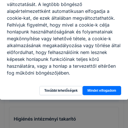
változtatását. A legtöbb böngésző
alapértelmezettként automatikusan elfogadja a
cookie-kat, de ezek általában megváltoztathatók.
Családellátó
Felhívjuk figyelmét, hogy mivel a cookie-k célja
honlapunk használhatóságának és folyamatainak
megkönnyítése vagy lehetővé tétele, a cookie-k
Több tudományterületet átfogó programok a
mezőgazdaság és az állatorvosi tudományok főirány
alkalmazásának megakadályozása vagy törlése által
túlsúlyával
előfordulhat, hogy felhasználóink nem lesznek
képesek honlapunk funkcióinak teljes körű
használatára, vagy a honlap a tervezettől eltérően
Tovább
fog működni böngészőjében.
További lehetőségek
Mindet elfogadom
Személyi szolgáltatások
Higiénés intézményi takarító