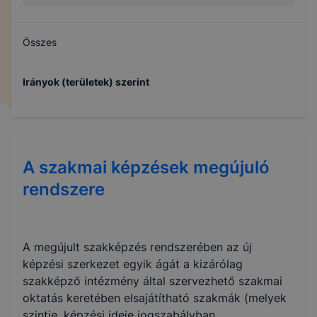
Összes
Irányok (területek) szerint
Információs és kommunikációs technológiák
A szakmai képzések megújuló
rendszere
Általános műszaki (mérnöki) képzés
A megújult szakképzés rendszerében az új
Több tudományterületet átfogó programok a
képzési szerkezet egyik ágát a kizárólag
mezőgazdaság és az állatorvosi tudományok főirány
szakképző intézmény által szervezhető szakmai
túlsúlyával
oktatás keretében elsajátítható szakmák (melyek
szintje, képzési ideje jogszabályban