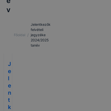
é
v
Jelentkezők
felvételi
/
Főoldal
jegyzéke
2024/2025
tanév
J
e
l
e
n
t
k