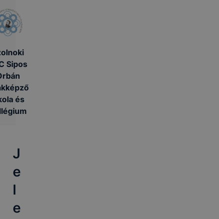
olnoki
C Sipos
Orbán
akképző
kola és
llégium
J
e
l
e