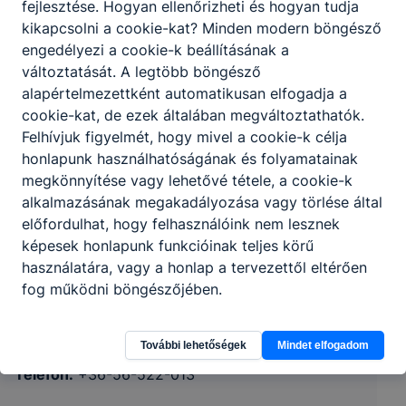
fejlesztése. Hogyan ellenőrizheti és hogyan tudja
kikapcsolni a cookie-kat? Minden modern böngésző
engedélyezi a cookie-k beállításának a
változtatását. A legtöbb böngésző
alapértelmezettként automatikusan elfogadja a
cookie-kat, de ezek általában megváltoztathatók.
Felhívjuk figyelmét, hogy mivel a cookie-k célja
honlapunk használhatóságának és folyamatainak
megkönnyítése vagy lehetővé tétele, a cookie-k
alkalmazásának megakadályozása vagy törlése által
Szolnoki SZC Sipos Orbán Szakképző
előfordulhat, hogy felhasználóink nem lesznek
Iskola és Kollégium
képesek honlapunk funkcióinak teljes körű
használatára, vagy a honlap a tervezettől eltérően
fog működni böngészőjében.
5000 Szolnok, Gyermekváros út 1.
CLASSROOM
KRÉTA
További lehetőségek
Mindet elfogadom
Telefon:
+36-56-522-013