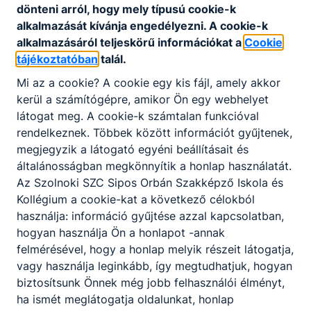
dönteni arról, hogy mely típusú cookie-k
alkalmazását kívánja engedélyezni. A cookie-k
alkalmazásáról teljeskörű információkat a
Cookie
tájékoztatóban
talál.
Mi az a cookie? A cookie egy kis fájl, amely akkor
Partnereink
kerül a számítógépre, amikor Ön egy webhelyet
látogat meg. A cookie-k számtalan funkcióval
rendelkeznek. Többek között információt gyűjtenek,
megjegyzik a látogató egyéni beállításait és
általánosságban megkönnyítik a honlap használatát.
Az Szolnoki SZC Sipos Orbán Szakképző Iskola és
Kollégium a cookie-kat a következő célokból
használja: információ gyűjtése azzal kapcsolatban,
hogyan használja Ön a honlapot -annak
felmérésével, hogy a honlap melyik részeit látogatja,
vagy használja leginkább, így megtudhatjuk, hogyan
biztosítsunk Önnek még jobb felhasználói élményt,
ha ismét meglátogatja oldalunkat, honlap