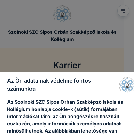
Szolnoki SZC Sipos Orbán Szakképző Iskola és
Kollégium
Karrier
Az Ön adatainak védelme fontos
/
Főoldal
Karrier
számunkra
Az Szolnoki SZC Sipos Orbán Szakképző Iskola és
Kollégium honlapja cookie-k (sütik) formájában
Jelenleg nincsenek aktív álláshirdetéseink
információkat tárol az Ön böngészésre használt
eszközén, amely információk személyes adatnak
Vissza a főoldalra
minősülhetnek. Az alábbiakban lehetősége van